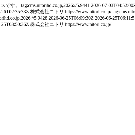
ースです。
tag:cms.nitorihd.co.jp,2026://5.9441
2026-07-03T04:52:00
-26T02:35:33Z
株式会社ニトリ
https://www.nitori.co.jp/
tag:cms.nit
orihd.co.jp,2026://5.9428
2026-06-25T06:09:30Z
2026-06-25T06:11:
-25T03:50:36Z
株式会社ニトリ
https://www.nitori.co.jp/