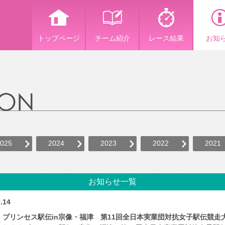
トップページ
チーム紹介
レース結果
お知
025
2024
2023
2022
2021
お知らせ一覧
.14
プリンセス駅伝in宗像・福津 第11回全日本実業団対抗女子駅伝競走