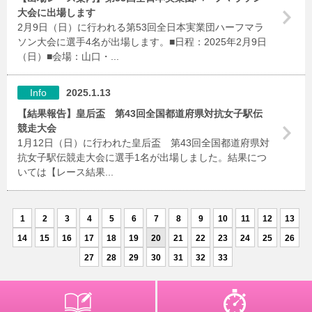
大会に出場します
2月9日（日）に行われる第53回全日本実業団ハーフマラ
ソン大会に選手4名が出場します。■日程：2025年2月9日
（日）■会場：山口・...
Info
2025.1.13
【結果報告】皇后盃 第43回全国都道府県対抗女子駅伝
競走大会
1月12日（日）に行われた皇后盃 第43回全国都道府県対
抗女子駅伝競走大会に選手1名が出場しました。結果につ
いては【レース結果...
1
2
3
4
5
6
7
8
9
10
11
12
13
14
15
16
17
18
19
20
21
22
23
24
25
26
27
28
29
30
31
32
33