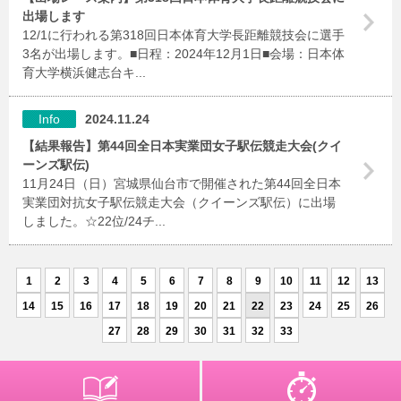
出場します
12/1に行われる第318回日本体育大学長距離競技会に選手
3名が出場します。■日程：2024年12月1日■会場：日本体
育大学横浜健志台キ...
Info
2024.11.24
【結果報告】第44回全日本実業団女子駅伝競走大会(クイ
ーンズ駅伝)
11月24日（日）宮城県仙台市で開催された第44回全日本
実業団対抗女子駅伝競走大会（クイーンズ駅伝）に出場
しました。☆22位/24チ...
1
2
3
4
5
6
7
8
9
10
11
12
13
14
15
16
17
18
19
20
21
22
23
24
25
26
27
28
29
30
31
32
33