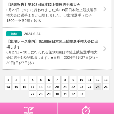
【結果報告】第108回日本陸上競技選手権大会
6月27日（木）に行われました第108回日本陸上競技選手
権大会に選手１名が出場しました。〇出場選手（女子
1500m予選2組）鈴木 ...
Info
2024.6.24
【出場レース案内】第108回日本陸上競技選手権大会に出
場します
6月27日～30日に行われる第108回日本陸上競技選手権大
会に選手1名が出場します。■日程：2024年6月27日(木)～
30日(日)27日(木) ...
1
2
3
4
5
6
7
8
9
10
11
12
13
14
15
16
17
18
19
20
21
22
23
24
25
26
27
28
29
30
31
32
33