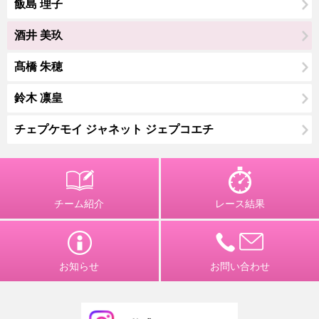
飯島 理子
酒井 美玖
髙橋 朱穂
鈴木 凛皇
チェプケモイ ジャネット ジェプコエチ
チーム紹介
レース結果
お知らせ
お問い合わせ