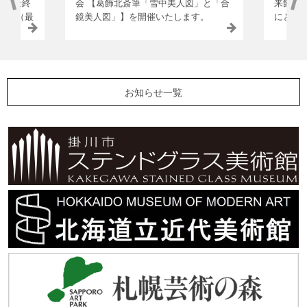
00（最終
会 【葛飾北斎筆「雪中美人図」と「合
来館を
7:00（最
鏡美人図」】を開催いたします。
にとぞ
ン】 8月
【日時】 8月29日（土）18:00 ～(会
願い申し
、22
場17:30） 8月30日（日）14:00 ～(会
14:00
ンを開催
場13:30） 【講師】 樋口一貴 氏 （十
ただけ
館、浮世
文字学園女子大学教授・小樽芸術村顧
マッピング
20:00
問・（公益財団法人）似鳥文化財団理
が上映
お知らせ一覧
旧三井銀
事） 【会場】 浮世絵美術館 3階 レ
付、時
館時間は
クチャールーム（小樽市港町5-4） 【定
の無料
銀行小樽
員】 30名様（先着・要予約） 【料
（土）
金】 1講演会につきおひとり様500円
（ご入館い
（＋当日利用の入館券が必要） ◆ ご
クション
予約フォームはこちら 【主催】公益
:30の回
財団法人似鳥文化財団
くはこち
日】 5
の場合は
曜日（祝
始 8月
す。 開
場合がご
をお知ら
け前にご