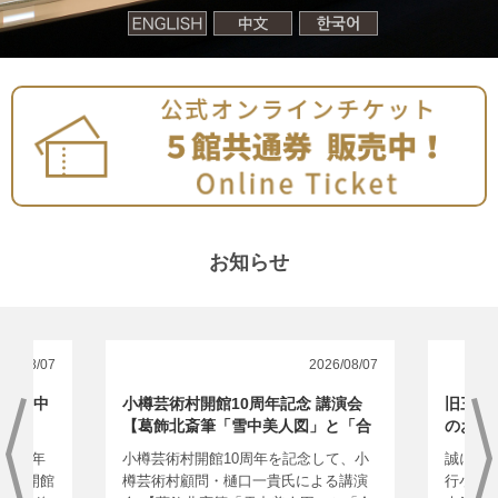
お知らせ
26/08/07
2026/08/07
り開館中
小樽芸術村開館10周年記念 講演会
旧三井
【葛飾北斎筆「雪中美人図」と「合
のお知ら
鏡美人図」】のお知らせ
026年
小樽芸術村開館10周年を記念して、小
誠に勝
 【開館
樽芸術村顧問・樋口一貴氏による講演
行小樽