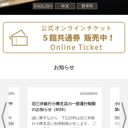
お知らせ
26/08/05
2026/08/05
り開館中
旧三井銀行小樽支店の一部通行制限
小樽芸
のお知らせ（8/29）
加のご
026年
誠に勝手ながら、下記日時は旧三井銀
開館1
 【開館
行小樽支店に利用制限が生じます。 ご
ス美術