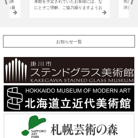
00（最終
来館を予定されていたお客様には、な
作品の
7:00（最
にとぞご理解、ご協力賜りますようお
洋美術
ン】 8月
願い申し上げます。 8月29日（土）
替えや
、22
14:00-17:00 一部通行制限（ご入館い
ます。
ンを開催
ただけます） ※プロジェクション
だいた
館、浮世
マッピングは14:30、15:30、16:30の回
会いを
20:00
が上映中止となります。 また上記の日
◆ ス
お知らせ一覧
旧三井銀
付、時間帯に限り旧三井銀行小樽支店
初の作
館時間は
の無料開放を行います。
ン：16
銀行小樽
ス ウ
（土）
ス」 
（ご入館い
カンタ
クション
限定展
:30の回
工房制
くはこち
ネル（
日】 5
似鳥美術
の場合は
加 3階
曜日（祝
部展示
始 8月
では現在
す。 開
念 名品
場合がご
ころが
をお知ら
のご来
け前にご
す。