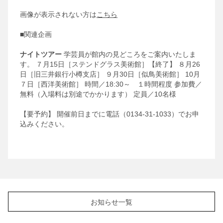
画像が表示されない方は
こちら
■関連企画
ナイトツアー
学芸員が館内の見どころをご案内いたしま
す。
７月15日［ステンドグラス美術館］【終了】
８月26
日［旧三井銀行小樽支店］
９月30日［似鳥美術館］
10月
７日［西洋美術館］
時間／18:30～ １時間程度
参加費／
無料（入場料は別途でかかります）
定員／10名様
【要予約】
開催前日までに電話（0134-31-1033）でお申
込みください。
お知らせ一覧