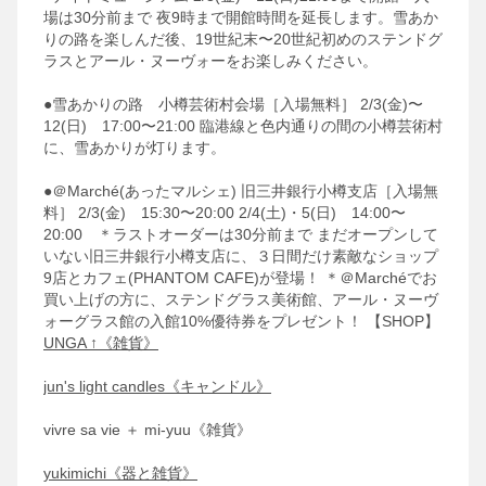
場は30分前まで
夜9時まで開館時間を延長します。雪あか
りの路を楽しんだ後、19世紀末〜20世紀初めのステンドグ
ラスとアール・ヌーヴォーをお楽しみください。
●雪あかりの路 小樽芸術村会場［入場無料］
2/3(金)〜
12(日) 17:00〜21:00
臨港線と色内通りの間の小樽芸術村
に、雪あかりが灯ります。
●＠Marché(あったマルシェ) 旧三井銀行小樽支店［入場無
料］
2/3(金) 15:30〜20:00
2/4(土)・5(日) 14:00〜
20:00 ＊ラストオーダーは30分前まで
まだオープンして
いない旧三井銀行小樽支店に、３日間だけ素敵なショップ
9店とカフェ(PHANTOM CAFE)が登場！
＊＠Marchéでお
買い上げの方に、ステンドグラス美術館、アール・ヌーヴ
ォーグラス館の入館10%優待券をプレゼント！
【SHOP】
UNGA ↑《雑貨》
jun's light candles《キャンドル》
vivre sa vie ＋ mi-yuu《雑貨》
yukimichi《器と雑貨》