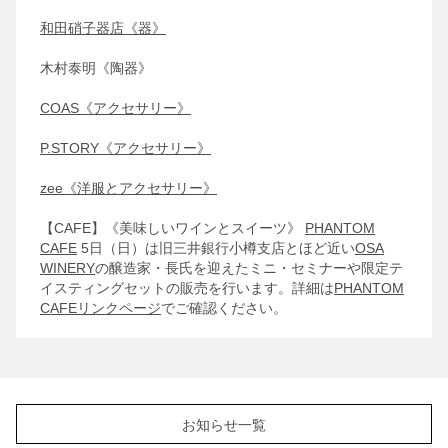
和田硝子器店《器》
木村泰明《陶器》
COAS《アクセサリー》
P.STORY《アクセサリー》
zee《洋服とアクセサリー》
【CAFE】《美味しいワインとスイーツ》
PHANTOM
CAFE
5日（日）は旧三井銀行小樽支店とほど近い
OSA
WINERY
の醸造家・長氏を迎えたミニ・セミナーや限定テ
イスティングセットの販売を行います。詳細は
PHANTOM
CAFEリンクページ
でご確認ください。
お知らせ一覧