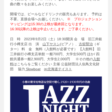
曲の数々をお楽しみください。
開場では、ビールなどドリンクの販売もあります。
予約は
不要。直接会場へお越しください。
※ プロジェクション
マッピングは15:30の上映が最終回となります。
16:30以降の上映は中止いたします。ご了承ください。
日 時 2023年9月2日（土）18:30開演
会 場 旧三井銀
行小樽支店
出 演
山下ヤスシ
(ピアノ）、
古舘賢治
（ギ
ター）
料 金 無料（入館料が必要です）
【入館料】 旧
三井銀行小樽支店単館 一般700円、大学生500円 ほか/ 四
館共通券一般2,900円、大学生2,000円
※その他の
入館
料
はこちらをご覧ください
主催 公益財団法人似鳥文化財
団
協力
Slowboat
㈱北海道テイスト