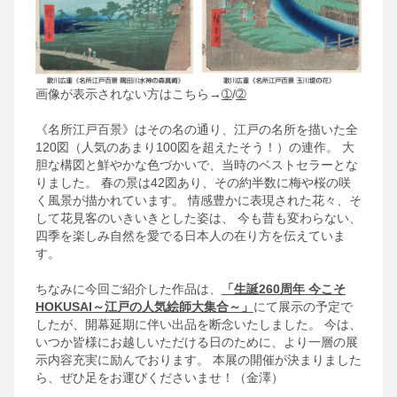
画像が表示されない方はこちら→
➀
/
➁
《名所江戸百景》はその名の通り、江戸の名所を描いた全
120図（人気のあまり100図を超えたそう！）の連作。
大
胆な構図と鮮やかな色づかいで、当時のベストセラーとな
りました。
春の景は42図あり、その約半数に梅や桜の咲
く風景が描かれています。
情感豊かに表現された花々、そ
して花見客のいきいきとした姿は、
今も昔も変わらない、
四季を楽しみ自然を愛でる日本人の在り方を伝えていま
す。
ちなみに今回ご紹介した作品は、
「生誕260周年 今こそ
HOKUSAI～江戸の人気絵師大集合～」
にて展示の予定で
したが、開幕延期に伴い出品を断念いたしました。
今は、
いつか皆様にお越しいただける日のために、より一層の展
示内容充実に励んでおります。
本展の開催が決まりました
ら、ぜひ足をお運びくださいませ！（金澤）