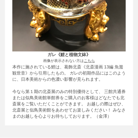
ガレ《鯉と植物文鉢》
画像が表示されない方は
こちら
本作に施されている鯉は、葛飾北斎《北斎漫画 13編 魚濫
観世音》から引用したもの。
ガレの初期作品にはこのよう
に、日本美術からの色濃い影響が見られます。
今なら第１期の北斎展のみの特別優待として、
三館共通券
または似鳥美術館単館券をご購入のお客様はどなたでも北
斎展をご覧いただくことができます。
お越しの際はぜひ、
北斎展と似鳥美術館をあわせてお楽しみください！
みなさ
まのお越しを心よりお待ちしております。（金澤）