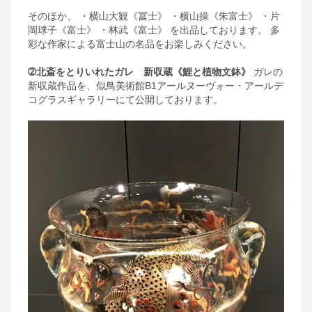
そのほか、
・横山大観《冨士》
・横山操《朱富士》
・片
岡球子《富士》
・林武《富士》
を出品しております。
多
彩な作家による富士山の名品をお楽しみください。
➁北斎をとりいれたガレ 新収蔵《鯉と植物文鉢》
ガレの
新収蔵作品を、似鳥美術館B1アールヌーヴォー・アールデ
コグラスギャラリーにて公開しております。