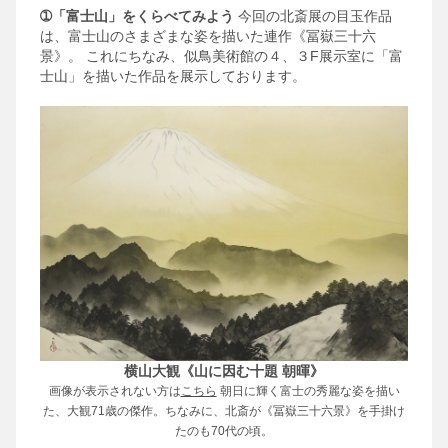
➀「富士山」をくらべてみよう
今回の北斎展の目玉作品
は、富士山のさまざまな姿を描いた連作《冨嶽三十六
景》。
これにちなみ、似鳥美術館の４、３F展示室に「富
士山」を描いた作品を展示しております。
横山大観《山に因む十題 朝暉》
画像が表示されない方は
こちら
朝日に輝く富士の秀麗な姿を描い
た、大観71歳の傑作。ちなみに、北斎が《冨嶽三十六景》を手掛け
たのも70代の頃。