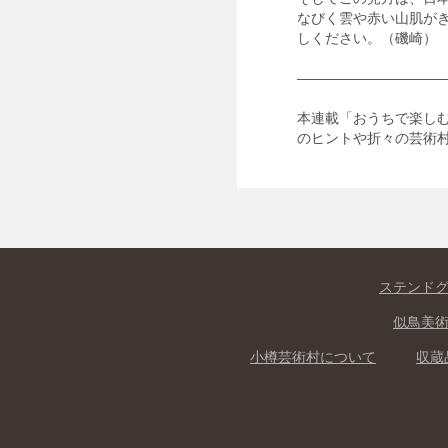
なびく雲や赤い山肌が
しください。（磯崎）
――――――――――
本連載「おうちで楽し
のヒントや折々の芸術
ステンド
似鳥美
小樽芸術村について
収蔵