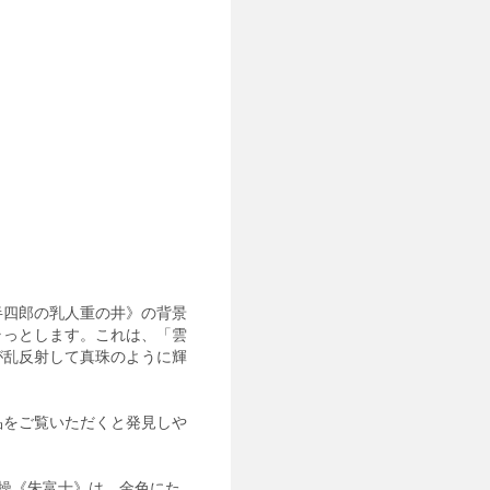
半四郎の乳人重の井》の背景
ラっとします。これは、「雲
が乱反射して真珠のように輝
品をご覧いただくと発見しや
操《朱富士》は、金色にた