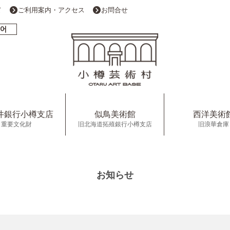
て
ご利用案内・アクセス
お問合せ
井銀行小樽支店
似鳥美術館
西洋美術
重要文化財
旧北海道拓殖銀行小樽支店
旧浪華倉庫
お知らせ