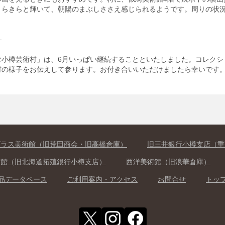
きらきらと輝いて、朝陽のまぶしささえ感じられるようです。周りの状
―
む小樽芸術村」は、6月いっぱい継続することといたしました。コレクシ
村の様子をお伝えして参ります。お付き合いいただけましたら幸いです
グラス美術館（旧荒田商会・旧高橋倉庫）
旧三井銀行小樽支店（重
術館（旧北海道拓殖銀行小樽支店）
西洋美術館（旧浪華倉庫）
品データベース
ご利用案内・アクセス
お問合せ
トッ