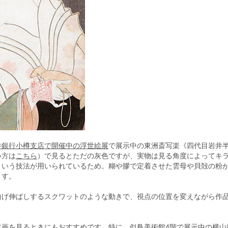
井銀行小樽支店で開催中の浮世絵展
で展示中の東洲斎写楽《四代目岩井
い方は
こちら
）で見るとただの灰色ですが、実物は見る角度によってキ
という技法が用いられているため。糊や膠で定着させた雲母や貝殻の粉
ます。
曲げ伸ばしするスクワットのような動きで、視点の位置を変えながら作
本画を見るときにもおすすめです。特に、似鳥美術館4階で展示中の横山