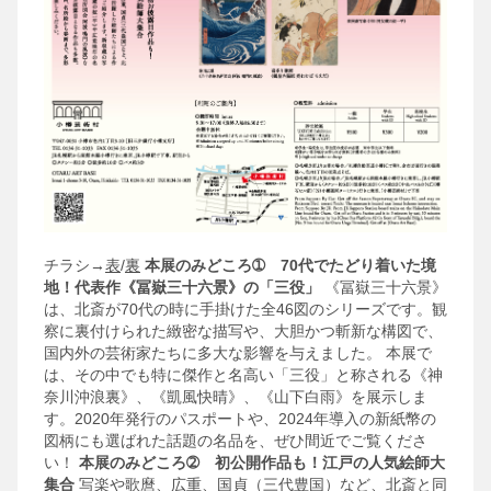
チラシ→
表
/
裏
本展のみどころ➀ 70代でたどり着いた境
地！代表作《冨嶽三十六景》の「三役」
《冨嶽三十六景》
は、北斎が70代の時に手掛けた全46図のシリーズです。観
察に裏付けられた緻密な描写や、大胆かつ斬新な構図で、
国内外の芸術家たちに多大な影響を与えました。
本展で
は、その中でも特に傑作と名高い「三役」と称される《神
奈川沖浪裏》、《凱風快晴》、《山下白雨》を展示しま
す。2020年発行のパスポートや、2024年導入の新紙幣の
図柄にも選ばれた話題の名品を、ぜひ間近でご覧くださ
い！
本展のみどころ➁ 初公開作品も！江戸の人気絵師大
集合
写楽や歌麿、広重、国貞（三代豊国）など、北斎と同