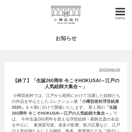
お知らせ
2020/06/20
【終了】「生誕260周年 今こそHOKUSAI～江戸の
人気絵師大集合～」
小樽芸術村では、江戸から昭和にかけて活躍した絵師たち
の作品を中心としたコレクション展
「小樽芸術村浮世絵展
2020」
を４期に分けて開催いたします。
第１期の
「生誕
260周年 今こそHOKUSAI～江戸の人気絵師大集合～」
で
は、
今年生誕260周年を迎える浮世絵師・葛飾北斎の名品
を中心に、
東洲斎写楽、喜多川歌麿、歌川広重など、江戸
の人気絵師たちによる錦絵、版本、肉筆画などをご紹介い