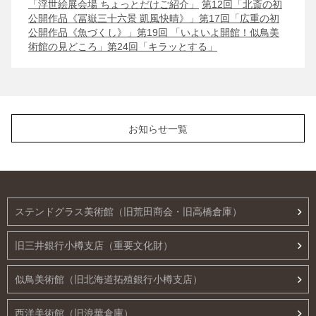
「浮世絵展会場 ちょっとだけご紹介」
第12回「北斎の初
公開作品《冨嶽三十六景 凱風快晴》」
第17回「広重の初
公開作品《魚づくし》」
第19回 「いよいよ開館！似鳥美
術館の見どころ」
第24回「キラッとする」
お知らせ一覧
ステンドグラス美術館（旧荒田商会・旧高橋倉庫）
旧三井銀行小樽支店（重要文化財）
似鳥美術館（旧北海道拓殖銀行小樽支店）
西洋美術館（旧浪華倉庫）