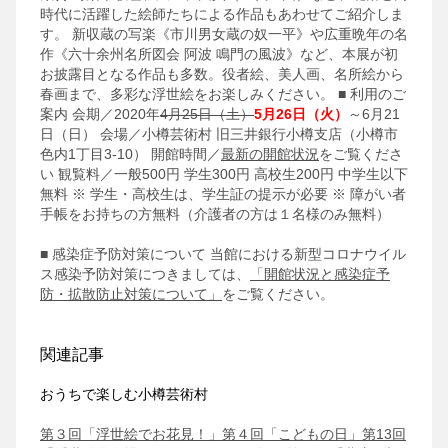
時代に活躍した絵師たちによる作品もあわせてご紹介しま
す。
新収蔵の写楽《市川男女蔵の奴一平》や広重晩年の名
作《六十余州名所図会 阿波 鳴門の風波》など、本展が初
お披露目となる作品も多数。役者絵、美人画、名所絵から
春画まで、多彩な浮世絵をお楽しみください。
■ 利用のご
案内
会期／2020年
4月25日（土）
5月26日（火）
～6月21
日（日）
会場／小樽芸術村 旧三井銀行小樽支店（小樽市
色内1丁目3-10）
開館時間／
最新の開館状況
をご覧くださ
い
観覧料／一般500円 学生300円 高校生200円 中学生以下
無料
※ 学生・高校生は、学生証の提示が必要
※ 障がい者
手帳をお持ちの方無料（介護者の方は１名様のみ無料）
■ 感染症予防対策について
当館における新型コロナウイル
ス感染予防対策につきましては、
「開館状況と感染症予
防・拡散防止対策について」
をご覧ください。
関連記事
おうちで楽しむ小樽芸術村
第３回「浮世絵でお花見！」
第４回「こどもの日」
第13回