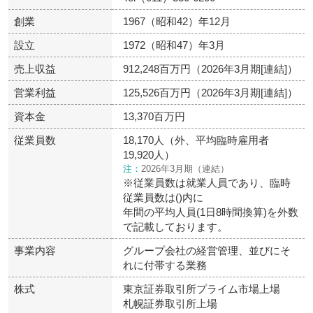
創業
1967（昭和42）年12月
設立
1972（昭和47）年3月
売上収益
912,248百万円（2026年3月期[連結]）
営業利益
125,526百万円（2026年3月期[連結]）
資本金
13,370百万円
従業員数
18,170人（外、平均臨時雇用者
19,920人）
注：
2026年3月期（連結）
※従業員数は就業人員であり、臨時
従業員数は()内に
年間の平均人員(1日8時間換算)を外数
で記載しております。
事業内容
グループ会社の経営管理、並びにそ
れに付帯する業務
株式
東京証券取引所プライム市場上場
札幌証券取引所上場