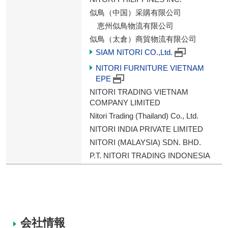
似鳥（中国）采購有限公司
恵州似鳥物流有限公司
似鳥（太倉）商貿物流有限公司
SIAM NITORI CO.,Ltd.
NITORI FURNITURE VIETNAM
EPE
NITORI TRADING VIETNAM
COMPANY LIMITED
Nitori Trading (Thailand) Co., Ltd.
NITORI INDIA PRIVATE LIMITED
NITORI (MALAYSIA) SDN. BHD.
P.T. NITORI TRADING INDONESIA
会社情報