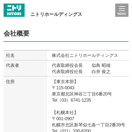
ニトリホールディングス
MENU
会社概要
社名
株式会社ニトリホールディングス
代表者
代表取締役会長 似鳥 昭雄
代表取締役社長 白井 俊之
住所
【東京本部】
〒115-0043
東京都北区神谷三丁目6番20号
Tel（03）6741-1235
【札幌本社】
〒001-0907
札幌市北区新琴似七条一丁目2番39号
Tel（011）330-6200