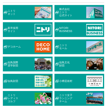
株式会社
ニトリ
ニトリ
ネット
公式サイト
新卒採用
NITORI
サイト
BUSINESS
ニトリ
デコホーム
モール
似鳥国際
似鳥文化
奨学財団
財団
似鳥財団
小樽芸術村
ニトリ
ニトリ女子
レディス
ランニング
ゴルフ
チーム