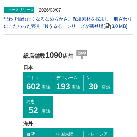
2026/08/07
ニュースリリース
思わず触れたくなるなめらかさ。保湿素材を採用し、肌ざわり
にこだわった寝具「Nうるる」シリーズが新登場[
3.0 MB]
1090
総店舗数
店舗
日本
ニトリ
デコホーム
N+
602
193
30
店舗
店舗
店舗
島忠
52
店舗
海外
台湾
中国大陸
マレーシア