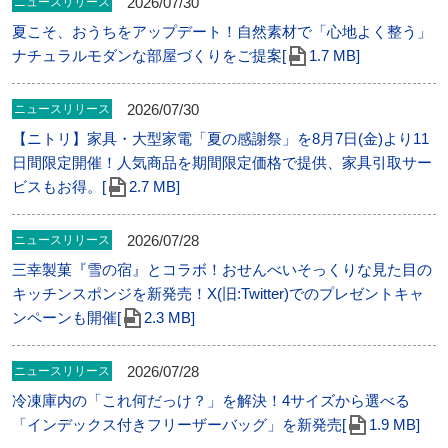
2026/07/30
ニュースリリース
夏こそ、おうちをアップデート！自然素材で「心地よく整う」
ナチュラルモダンな部屋づくりをご提案[
1.7 MB]
2026/07/30
ニュースリリース
【ニトリ】家具・大型家電「夏の感謝祭」を8月7日(金)より11
日間限定開催！人気商品を期間限定価格で提供、家具引取サー
ビスもお得。[
2.7 MB]
2026/07/28
ニュースリリース
三幸製菓『雪の宿』とコラボ！おせんべいそっくりな見た目の
キッチンスポンジを新発売！X(旧:Twitter)でのプレゼントキャ
ンペーンも開催[
2.3 MB]
2026/07/28
ニュースリリース
冷凍庫内の「これ何だっけ？」を解決！4サイズから選べる
「インデックス付きフリーザーバッグ」を新発売[
1.9 MB]