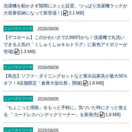
洗濯機を動かさず隙間にスッと設置。つっぱり洗濯機ラックが
大容量収納になって新登場！[
2.1 MB]
2026/08/06
ニュースリリース
【デコホーム】このかわいさで2,990円から！洗濯機で丸洗い
できる人気の「くしゅくしゅキルトラグ」に新色アイボリーが
登場[
1.3 MB]
2026/08/06
ニュースリリース
【島忠】ソファ・ダイニングセットなど展示品家具が最大50％
オフ！4店舗限定「倉庫大放出祭」開催[
1.8 MB]
2026/08/05
ニュースリリース
「ちょこっと掃除」をもっと手軽に。気づいた時にさっと使え
る 「コードレスハンディクリーナー」を新発売[
1.8 MB]
2026/08/05
ニュースリリース