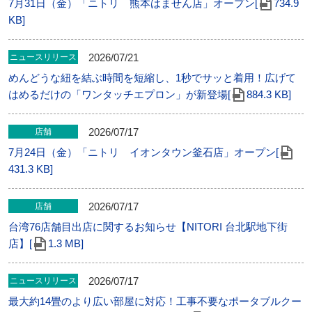
7月31日（金）「ニトリ 熊本はません店」オープン[
734.9
KB]
2026/07/21
ニュースリリース
めんどうな紐を結ぶ時間を短縮し、1秒でサッと着用！広げて
はめるだけの「ワンタッチエプロン」が新登場[
884.3 KB]
2026/07/17
店舗
7月24日（金）「ニトリ イオンタウン釜石店」オープン[
431.3 KB]
2026/07/17
店舗
台湾76店舗目出店に関するお知らせ【NITORI 台北駅地下街
店】[
1.3 MB]
2026/07/17
ニュースリリース
最大約14畳のより広い部屋に対応！工事不要なポータブルクー