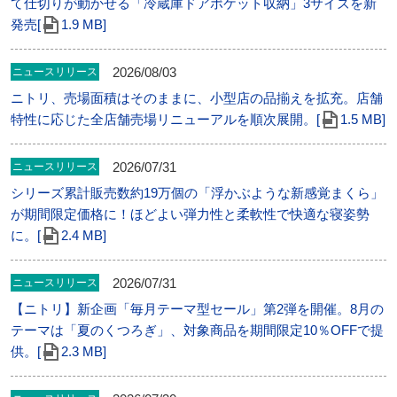
て仕切りが動かせる「冷蔵庫ドアポケット収納」3サイズを新
発売[
1.9 MB]
2026/08/03
ニュースリリース
ニトリ、売場面積はそのままに、小型店の品揃えを拡充。店舗
特性に応じた全店舗売場リニューアルを順次展開。[
1.5 MB]
2026/07/31
ニュースリリース
シリーズ累計販売数約19万個の「浮かぶような新感覚まくら」
が期間限定価格に！ほどよい弾力性と柔軟性で快適な寝姿勢
に。[
2.4 MB]
2026/07/31
ニュースリリース
【ニトリ】新企画「毎月テーマ型セール」第2弾を開催。8月の
テーマは「夏のくつろぎ」、対象商品を期間限定10％OFFで提
供。[
2.3 MB]