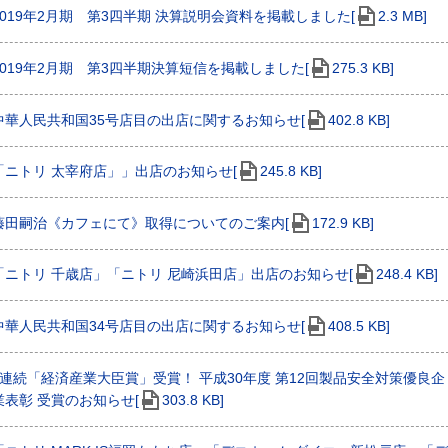
2019年2月期 第3四半期 決算説明会資料を掲載しました[
2.3 MB]
2019年2月期 第3四半期決算短信を掲載しました[
275.3 KB]
中華人民共和国35号店目の出店に関するお知らせ[
402.8 KB]
「ニトリ 太宰府店」」出店のお知らせ[
245.8 KB]
藤田嗣治《カフェにて》取得についてのご案内[
172.9 KB]
「ニトリ 千歳店」「ニトリ 尼崎浜田店」出店のお知らせ[
248.4 KB]
中華人民共和国34号店目の出店に関するお知らせ[
408.5 KB]
2連続「経済産業大臣賞」受賞！ 平成30年度 第12回製品安全対策優良企
業表彰 受賞のお知らせ[
303.8 KB]