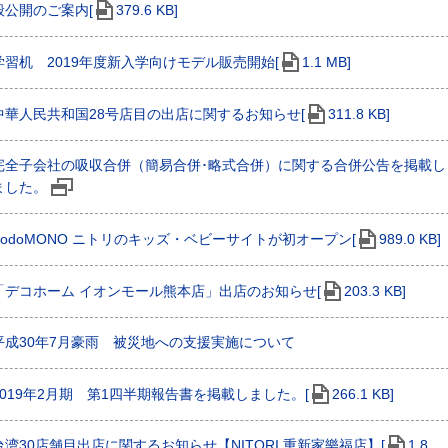
般公開のご案内[
379.6 KB]
学習机 2019年度新入学向けモデル販売開始[
1.1 MB]
中華人民共和国28号店目の出店に関するお知らせ[
311.8 KB]
完全子会社の吸収合併（簡易合併･略式合併）に関する合併公告を掲載し
ました。
KodoMONO ニトリのキッズ・ベビーサイトが初オープン[
989.0 KB]
「デコホーム イオンモール熊本店」出店のお知らせ[
203.3 KB]
平成30年7月豪雨 被災地への支援実施について
2019年2月期 第1四半期報告書を掲載しました。[
266.1 KB]
台湾30店舗目出店に関するお知らせ【NITORI 重新家樂福店】[
1.8