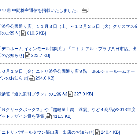
第47期 中間株主通信を掲載いたしました。
「渋谷公園通り店」１１月３日（土）～１２月２５日（火）クリスマス
画のご案内[
610.5 KB]
「デコホーム イオンモール福岡店」「ニトリ アル・プラザ八日市店」出
店のお知らせ[
223.7 KB]
１０月１９日（金）ニトリ渋谷公園通り店９階 BtoBショールームオー
プンのお知らせ[
294.0 KB]
銀鱗荘『道民割引プラン』のご案内[
227.9 KB]
「Ｎクリックボックス」や「超軽量土鍋 浮雲」など４商品が2018年度
グッドデザイン賞を受賞[
411.3 KB]
「ニトリ バザールタウン篠山店」出店のお知らせ[
240.4 KB]