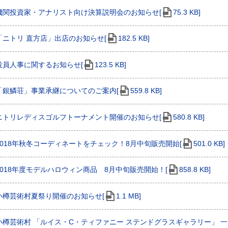
機関投資家・アナリスト向け決算説明会のお知らせ[
75.3 KB]
「ニトリ 直方店」出店のお知らせ[
182.5 KB]
役員人事に関するお知らせ[
123.5 KB]
「銀鱗荘」事業承継についてのご案内[
559.8 KB]
ニトリレディスゴルフトーナメント開催のお知らせ[
580.8 KB]
2018年秋冬コーディネートをチェック！8月中旬販売開始[
501.0 KB]
2018年度モデルハロウィン商品 8月中旬販売開始！[
858.8 KB]
小樽芸術村夏祭り開催のお知らせ[
1.1 MB]
小樽芸術村 「ルイス・C・ティファニー ステンドグラスギャラリー」 一