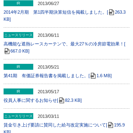
2013/06/27
IR
2014年2月期 第1四半期決算短信を掲載しました。[
263.3
KB]
2013/06/11
ニュースリリース
高機能な遮熱レースカーテンで、最大27％の冷房節電効果！[
667.0 KB]
2013/05/21
IR
第41期 有価証券報告書を掲載しました。[
1.6 MB]
2013/05/17
IR
役員人事に関するお知らせ[
82.3 KB]
2013/03/11
ニュースリリース
賃金引き上げ要請に賛同した給与改定実施について[
195.9
KB]