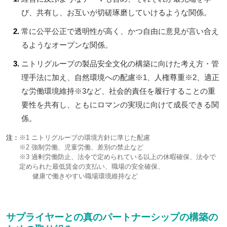
び、共有し、お互いが切磋琢磨していけるような関係。
常に公平公正で透明性が高く、かつ自由に意見が言い合え
るようなオープンな関係。
ニトリグループの製品安全文化の構築に向けた考え方・管
理手法に加え、自然環境への配慮※1、人権尊重※2、適正
な労働環境維持※3など、社会的責任を履行することの重
要性を共有し、ともにロマンの実現に向けて成長できる関
係。
注：
※1 ニトリグループの環境方針に準じた配慮
※2 強制労働、児童労働、差別の禁止など
※3 過剰労働防止、法令で定められている以上の休暇確保、法令で
定められた最低賃金の支払い、職場の安全確保、
健康で働きやすい職場環境維持など
サプライヤーとの真のパートナーシップの構築の