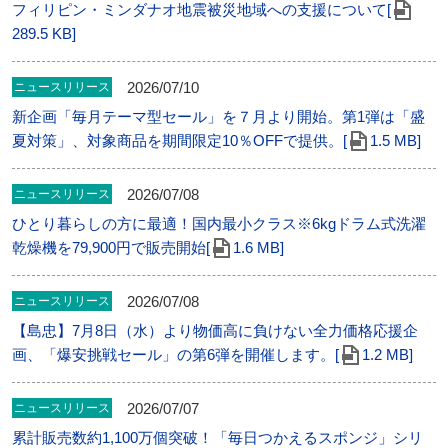
フィリピン・ミンダナオ地震被災地域への支援について[
289.5 KB]
2026/07/10
ニュースリリース
新企画「毎月テーマ型セール」を７月より開始。第1弾は「盛
夏対策」、対象商品を期間限定10％OFFで提供。[
1.5 MB]
2026/07/08
ニュースリリース
ひとり暮らしの方に最適！国内最小クラス※6kgドラム式洗濯
乾燥機を79,900円で販売開始[
1.6 MB]
2026/07/08
ニュースリリース
【島忠】7月8日（水）より物価高に負けない全力価格応援企
画、「爆安挑戦セール」の第6弾を開催します。[
1.2 MB]
2026/07/07
ニュースリリース
累計販売数約1,100万個突破！「毎日つかえるスポンジ」シリ