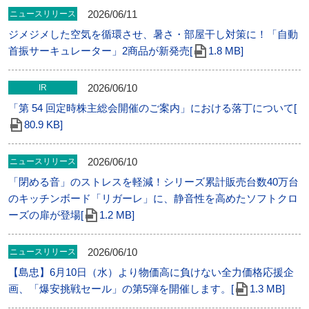
2026/06/11
ニュースリリース
ジメジメした空気を循環させ、暑さ・部屋干し対策に！「自動
首振サーキュレーター」2商品が新発売[
1.8 MB]
2026/06/10
IR
「第 54 回定時株主総会開催のご案内」における落丁について[
80.9 KB]
2026/06/10
ニュースリリース
「閉める音」のストレスを軽減！シリーズ累計販売台数40万台
のキッチンボード「リガーレ」に、静音性を高めたソフトクロ
ーズの扉が登場[
1.2 MB]
2026/06/10
ニュースリリース
【島忠】6月10日（水）より物価高に負けない全力価格応援企
画、「爆安挑戦セール」の第5弾を開催します。[
1.3 MB]