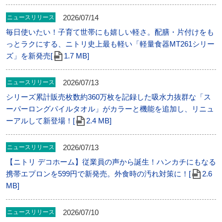
2026/07/14
ニュースリリース
毎日使いたい！子育て世帯にも嬉しい軽さ。配膳・片付けをも
っとラクにする、ニトリ史上最も軽い「軽量食器MT261シリー
ズ」を新発売[
1.7 MB]
2026/07/13
ニュースリリース
シリーズ累計販売枚数約360万枚を記録した吸水力抜群な「ス
ーパーロングパイルタオル」がカラーと機能を追加し、リニュ
ーアルして新登場！[
2.4 MB]
2026/07/13
ニュースリリース
【ニトリ デコホーム】従業員の声から誕生！ハンカチにもなる
携帯エプロンを599円で新発売。外食時の汚れ対策に！[
2.6
MB]
2026/07/10
ニュースリリース