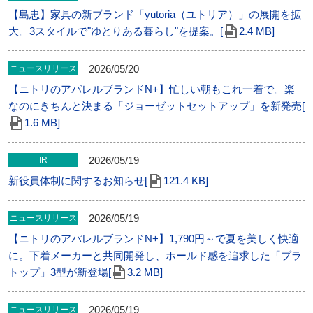
【島忠】家具の新ブランド「yutoria（ユトリア）」の展開を拡
大。3スタイルで"ゆとりある暮らし"を提案。[
2.4 MB]
2026/05/20
ニュースリリース
【ニトリのアパレルブランドN+】忙しい朝もこれ一着で。楽
なのにきちんと決まる「ジョーゼットセットアップ」を新発売[
1.6 MB]
2026/05/19
IR
新役員体制に関するお知らせ[
121.4 KB]
2026/05/19
ニュースリリース
【ニトリのアパレルブランドN+】1,790円～で夏を美しく快適
に。下着メーカーと共同開発し、ホールド感を追求した「ブラ
トップ」3型が新登場[
3.2 MB]
2026/05/19
ニュースリリース