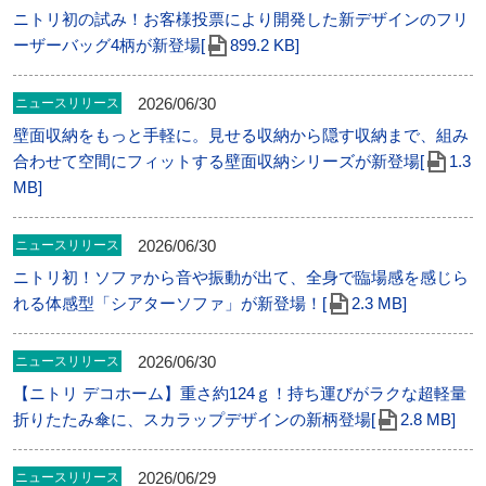
ニトリ初の試み！お客様投票により開発した新デザインのフリ
ーザーバッグ4柄が新登場[
899.2 KB]
2026/06/30
ニュースリリース
壁面収納をもっと手軽に。見せる収納から隠す収納まで、組み
合わせて空間にフィットする壁面収納シリーズが新登場[
1.3
MB]
2026/06/30
ニュースリリース
ニトリ初！ソファから音や振動が出て、全身で臨場感を感じら
れる体感型「シアターソファ」が新登場！[
2.3 MB]
2026/06/30
ニュースリリース
【ニトリ デコホーム】重さ約124ｇ！持ち運びがラクな超軽量
折りたたみ傘に、スカラップデザインの新柄登場[
2.8 MB]
2026/06/29
ニュースリリース