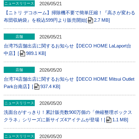
2026/05/21
ニュースリリース
【ニトリ デコホーム】掃除機不要で簡単圧縮！『高さが変わる
布団収納袋』を税込599円より販売開始[
2.7 MB]
2026/05/21
店舗
台湾75店舗出店に関するお知らせ【DECO HOME LaLaport台
中店】[
989.1 KB]
2026/05/20
店舗
台湾74店舗出店に関するお知らせ【DECO HOME Mitsui Outlet
Park台南店】[
937.4 KB]
2026/05/20
ニュースリリース
洗面台がすっきり！累計販売数900万個の「伸縮整理ボックス
クラネ」シリーズに新サイズ4アイテムが登場！[
1.1 MB]
2026/05/20
ニュースリリース