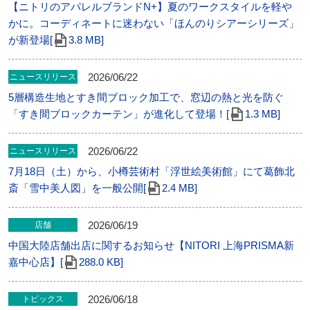
【ニトリのアパレルブランドN+】夏のワークスタイルを軽や
かに。コーディネートに迷わない「ほんのりシアーシリーズ」
が新登場[
3.8 MB]
2026/06/22
ニュースリリース
5層構造生地とすき間ブロック加工で、窓辺の熱と光を防ぐ
「すき間ブロックカーテン」が進化して登場！[
1.3 MB]
2026/06/22
ニュースリリース
7月18日（土）から、小樽芸術村「浮世絵美術館」にて葛飾北
斎「雪中美人図」を一般公開[
2.4 MB]
2026/06/19
店舗
中国大陸店舗出店に関するお知らせ【NITORI 上海PRISMA新
嘉中心店】[
288.0 KB]
2026/06/18
トピックス