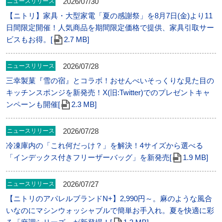
2026/07/30
ニュースリリース
【ニトリ】家具・大型家電「夏の感謝祭」を8月7日(金)より11
日間限定開催！人気商品を期間限定価格で提供、家具引取サー
ビスもお得。[
2.7 MB]
2026/07/28
ニュースリリース
三幸製菓『雪の宿』とコラボ！おせんべいそっくりな見た目の
キッチンスポンジを新発売！X(旧:Twitter)でのプレゼントキャ
ンペーンも開催[
2.3 MB]
2026/07/28
ニュースリリース
冷凍庫内の「これ何だっけ？」を解決！4サイズから選べる
「インデックス付きフリーザーバッグ」を新発売[
1.9 MB]
2026/07/27
ニュースリリース
【ニトリのアパレルブランドN+】2,990円～。麻のような風合
いなのにマシンウォッシャブルで簡単お手入れ。夏を快適に彩