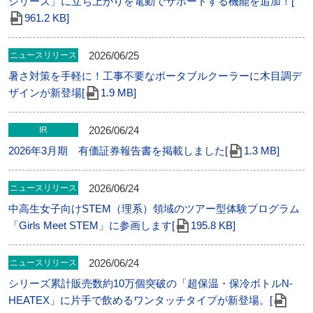
シリーズ」に立ち上がりを電動でサポートする機能を追加！[
961.2 KB]
2026/06/25
ニュースリリース
暑さ対策を手軽に！工事不要なポータブルクーラーに木目調デ
ザインが新登場[
1.9 MB]
2026/06/24
IR
2026年3月期 有価証券報告書を掲載しました[
1.3 MB]
2026/06/24
ニュースリリース
中高生女子向けSTEM（理系）領域のツアー型体験プログラム
「Girls Meet STEM」に参画します[
195.8 KB]
2026/06/24
ニュースリリース
シリーズ累計販売数約10万個突破の「超保温・保冷ボトルN-
HEATEX」に片手で飲めるワンタッチタイプが新登場。[