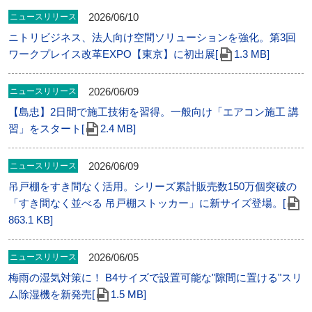
2026/06/10
ニュースリリース
ニトリビジネス、法人向け空間ソリューションを強化。第3回
ワークプレイス改革EXPO【東京】に初出展[
1.3 MB]
2026/06/09
ニュースリリース
【島忠】2日間で施工技術を習得。一般向け「エアコン施工 講
習」をスタート[
2.4 MB]
2026/06/09
ニュースリリース
吊戸棚をすき間なく活用。シリーズ累計販売数150万個突破の
「すき間なく並べる 吊戸棚ストッカー」に新サイズ登場。[
863.1 KB]
2026/06/05
ニュースリリース
梅雨の湿気対策に！ B4サイズで設置可能な"隙間に置ける"スリ
ム除湿機を新発売[
1.5 MB]