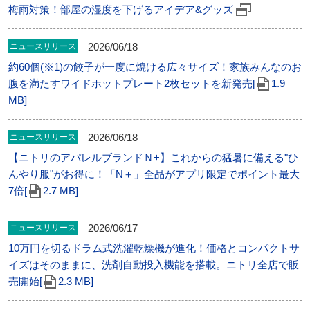
梅雨対策！部屋の湿度を下げるアイデア&グッズ
2026/06/18
ニュースリリース
約60個(※1)の餃子が一度に焼ける広々サイズ！家族みんなのお
腹を満たすワイドホットプレート2枚セットを新発売[
1.9
MB]
2026/06/18
ニュースリリース
【ニトリのアパレルブランドＮ+】これからの猛暑に備える"ひ
んやり服"がお得に！「N＋」全品がアプリ限定でポイント最大
7倍[
2.7 MB]
2026/06/17
ニュースリリース
10万円を切るドラム式洗濯乾燥機が進化！価格とコンパクトサ
イズはそのままに、洗剤自動投入機能を搭載。ニトリ全店で販
売開始[
2.3 MB]