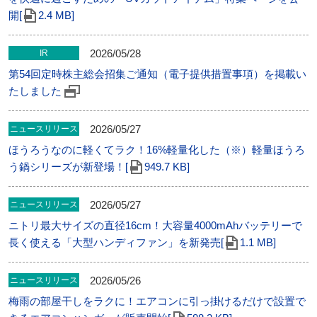
開[
2.4 MB]
2026/05/28
IR
第54回定時株主総会招集ご通知（電子提供措置事項）を掲載い
たしました
2026/05/27
ニュースリリース
ほうろうなのに軽くてラク！16%軽量化した（※）軽量ほうろ
う鍋シリーズが新登場！[
949.7 KB]
2026/05/27
ニュースリリース
ニトリ最大サイズの直径16cm！大容量4000mAhバッテリーで
長く使える「大型ハンディファン」を新発売[
1.1 MB]
2026/05/26
ニュースリリース
梅雨の部屋干しをラクに！エアコンに引っ掛けるだけで設置で