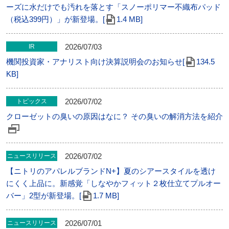
ーズに水だけでも汚れを落とす「スノーポリマー不織布パッド
（税込399円）」が新登場。[
1.4 MB]
2026/07/03
IR
機関投資家・アナリスト向け決算説明会のお知らせ[
134.5
KB]
2026/07/02
トピックス
クローゼットの臭いの原因はなに？ その臭いの解消方法を紹介
2026/07/02
ニュースリリース
【ニトリのアパレルブランドN+】夏のシアースタイルを透け
にくく上品に。新感覚「しなやかフィット２枚仕立てプルオー
バー」2型が新登場。[
1.7 MB]
2026/07/01
ニュースリリース