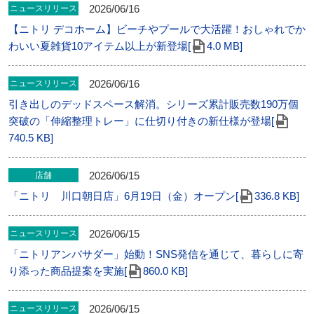
2026/06/16
ニュースリリース
【ニトリ デコホーム】ビーチやプールで大活躍！おしゃれでか
わいい夏雑貨10アイテム以上が新登場[
4.0 MB]
2026/06/16
ニュースリリース
引き出しのデッドスペース解消。シリーズ累計販売数190万個
突破の「伸縮整理トレー」に仕切り付きの新仕様が登場[
740.5 KB]
2026/06/15
店舗
「ニトリ 川口朝日店」6⽉19⽇（金）オープン[
336.8 KB]
2026/06/15
ニュースリリース
「ニトリアンバサダー」始動！SNS発信を通じて、暮らしに寄
り添った商品提案を実施[
860.0 KB]
2026/06/15
ニュースリリース