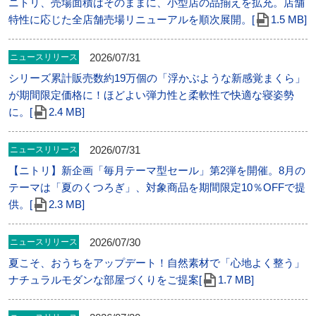
ニトリ、売場面積はそのままに、小型店の品揃えを拡充。店舗
特性に応じた全店舗売場リニューアルを順次展開。[
1.5 MB]
2026/07/31
ニュースリリース
シリーズ累計販売数約19万個の「浮かぶような新感覚まくら」
が期間限定価格に！ほどよい弾力性と柔軟性で快適な寝姿勢
に。[
2.4 MB]
2026/07/31
ニュースリリース
【ニトリ】新企画「毎月テーマ型セール」第2弾を開催。8月の
テーマは「夏のくつろぎ」、対象商品を期間限定10％OFFで提
供。[
2.3 MB]
2026/07/30
ニュースリリース
夏こそ、おうちをアップデート！自然素材で「心地よく整う」
ナチュラルモダンな部屋づくりをご提案[
1.7 MB]