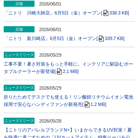
2026/06/01
店舗
「ニトリ 川崎大師店」6⽉5⽇（金）オープン[
338.3 KB]
2026/06/01
店舗
「ニトリ 新川崎店」6⽉5⽇（金）オープン[
339.7 KB]
2026/05/29
ニュースリリース
工事不要！暑さ対策をもっと手軽に。インテリアに馴染むポー
タブルクーラーが新登場[
2.1 MB]
2026/05/29
ニュースリリース
折りたためてデスクでも使える！リン酸鉄リチウムイオン電池
採用で安心なハンディファンが新発売[
1.2 MB]
2026/05/28
ニュースリリース
【ニトリのアパレルブランドN+】いまからできるUV対策！夏
を快適に過ごすための「UVカットアイテム」特集ページを公