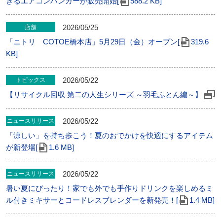
きるエアコンハンガーが販売開始[
588.2 KB]
2026/05/25
店舗
「ニトリ COTOE橋本店」5⽉29⽇（金）オープン[
319.6
KB]
2026/05/22
トピックス
【リサイクル回収 第二の人生シリーズ ～羽毛ふとん編～】
2026/05/22
ニュースリリース
「涼しい」を持ち歩こう！夏のおでかけを快適にするアイテム
が新登場[
1.6 MB]
2026/05/22
ニュースリリース
暑い夏にぴったり！家でも外でも手作りドリンクを楽しめるミ
ル付きミキサーとコードレスブレンダーを新発売！[
1.4 MB]