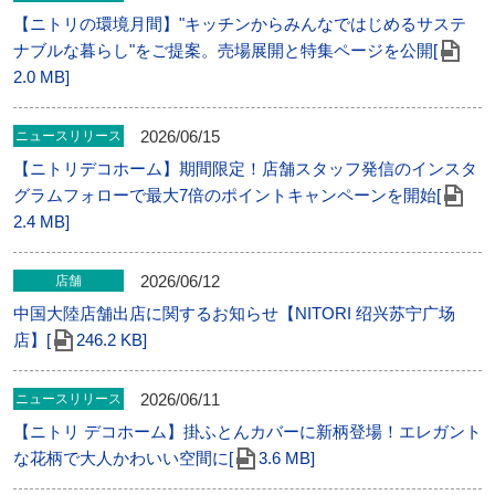
【ニトリの環境月間】"キッチンからみんなではじめるサステ
ナブルな暮らし"をご提案。売場展開と特集ページを公開[
2.0 MB]
2026/06/15
ニュースリリース
【ニトリデコホーム】期間限定！店舗スタッフ発信のインスタ
グラムフォローで最大7倍のポイントキャンペーンを開始[
2.4 MB]
2026/06/12
店舗
中国大陸店舗出店に関するお知らせ【NITORI 绍兴苏宁广场
店】[
246.2 KB]
2026/06/11
ニュースリリース
【ニトリ デコホーム】掛ふとんカバーに新柄登場！エレガント
な花柄で大人かわいい空間に[
3.6 MB]