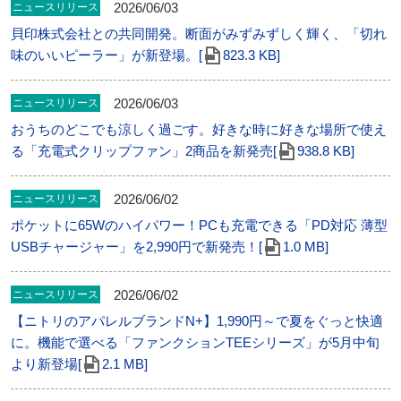
2026/06/03
ニュースリリース
貝印株式会社との共同開発。断面がみずみずしく輝く、「切れ
味のいいピーラー」が新登場。[
823.3 KB]
2026/06/03
ニュースリリース
おうちのどこでも涼しく過ごす。好きな時に好きな場所で使え
る「充電式クリップファン」2商品を新発売[
938.8 KB]
2026/06/02
ニュースリリース
ポケットに65Wのハイパワー！PCも充電できる「PD対応 薄型
USBチャージャー」を2,990円で新発売！[
1.0 MB]
2026/06/02
ニュースリリース
【ニトリのアパレルブランドN+】1,990円～で夏をぐっと快適
に。機能で選べる「ファンクションTEEシリーズ」が5月中旬
より新登場[
2.1 MB]