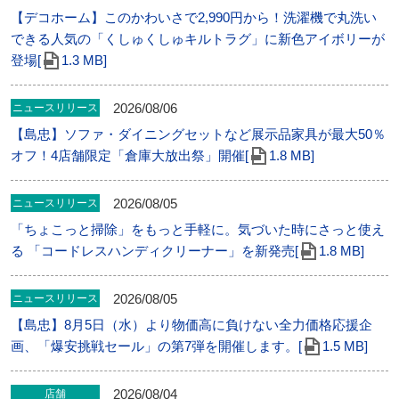
【デコホーム】このかわいさで2,990円から！洗濯機で丸洗い
できる人気の「くしゅくしゅキルトラグ」に新色アイボリーが
登場[
1.3 MB]
2026/08/06
ニュースリリース
【島忠】ソファ・ダイニングセットなど展示品家具が最大50％
オフ！4店舗限定「倉庫大放出祭」開催[
1.8 MB]
2026/08/05
ニュースリリース
「ちょこっと掃除」をもっと手軽に。気づいた時にさっと使え
る 「コードレスハンディクリーナー」を新発売[
1.8 MB]
2026/08/05
ニュースリリース
【島忠】8月5日（水）より物価高に負けない全力価格応援企
画、「爆安挑戦セール」の第7弾を開催します。[
1.5 MB]
2026/08/04
店舗