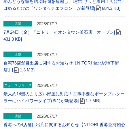
めんどうな紐を結ぶ時間を短縮し、1秒でサッと着用！広げて
はめるだけの「ワンタッチエプロン」が新登場[
884.3 KB]
2026/07/17
店舗
7月24日（金）「ニトリ イオンタウン釜石店」オープン[
431.3 KB]
2026/07/17
店舗
台湾76店舗目出店に関するお知らせ【NITORI 台北駅地下街
店】[
1.3 MB]
2026/07/17
ニュースリリース
最大約14畳のより広い部屋に対応！工事不要なポータブルクー
ラーにハイパワータイプ(※1)が新登場[
1.7 MB]
2026/07/17
店舗
香港への4店舗目出店に関するお知らせ【NITORI 香港荃灣如心