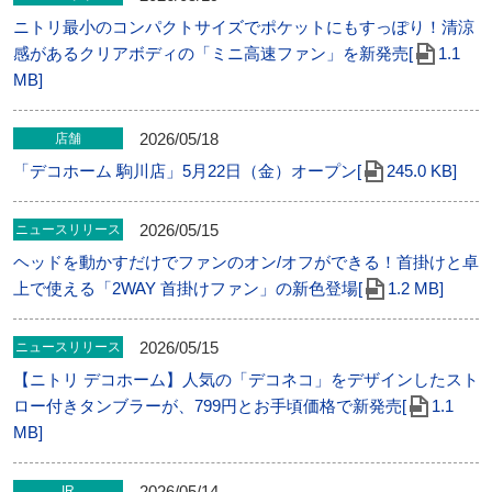
ニトリ最小のコンパクトサイズでポケットにもすっぽり！清涼
感があるクリアボディの「ミニ高速ファン」を新発売[
1.1
MB]
2026/05/18
店舗
「デコホーム 駒川店」5月22日（金）オープン[
245.0 KB]
2026/05/15
ニュースリリース
ヘッドを動かすだけでファンのオン/オフができる！首掛けと卓
上で使える「2WAY 首掛けファン」の新色登場[
1.2 MB]
2026/05/15
ニュースリリース
【ニトリ デコホーム】人気の「デコネコ」をデザインしたスト
ロー付きタンブラーが、799円とお手頃価格で新発売[
1.1
MB]
2026/05/14
IR