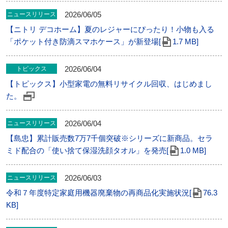
2026/06/05
ニュースリリース
【ニトリ デコホーム】夏のレジャーにぴったり！小物も入る
「ポケット付き防滴スマホケース」が新登場[
1.7 MB]
2026/06/04
トピックス
【トピックス】小型家電の無料リサイクル回収、はじめまし
た。
2026/06/04
ニュースリリース
【島忠】累計販売数7万7千個突破※シリーズに新商品。セラ
ミド配合の「使い捨て保湿洗顔タオル」を発売[
1.0 MB]
2026/06/03
ニュースリリース
令和７年度特定家庭用機器廃棄物の再商品化実施状況[
76.3
KB]