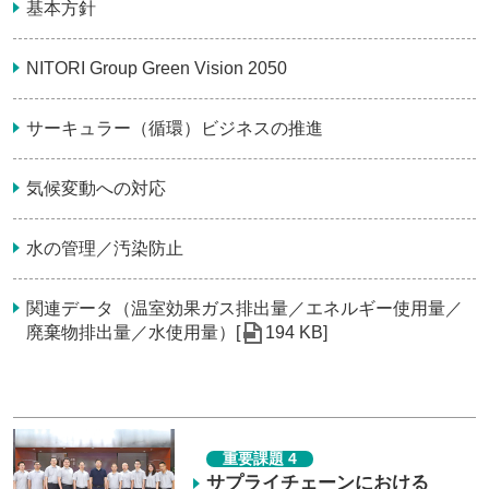
基本方針
NITORI Group Green Vision 2050
サーキュラー（循環）ビジネスの推進
気候変動への対応
水の管理／汚染防止
関連データ（温室効果ガス排出量／エネルギー使用量／
廃棄物排出量／水使用量）[
194 KB]
重要課題 4
サプライチェーンにおける