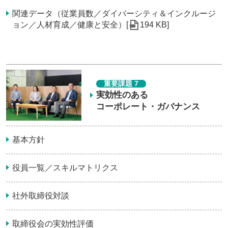
関連データ（従業員数／ダイバーシティ＆インクルージ
ョン／人材育成／健康と安全）[
194 KB]
重要課題 7
実効性のある
コーポレート・ガバナンス
基本方針
役員一覧／スキルマトリクス
社外取締役対談
取締役会の実効性評価