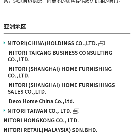
案，通过窗边搭配，向更多的顾客提供质优价廉的窗帘。
亚洲地区
NITORI(CHINA)HOLDINGS CO.,LTD.
NITORI TAICANG BUSINESS CONSULTING
CO.,LTD.
NITORI (SHANGHAI) HOME FURNISHING
CO.,LTD.
NITORI (SHANGHAI) HOME FURNISHINGS
SALES CO.,LTD.
Deco Home China Co.,Ltd.
NITORI TAIWAN CO., LTD.
NITORI HONGKONG CO., LTD.
NITORI RETAIL(MALAYSIA) SDN.BHD.