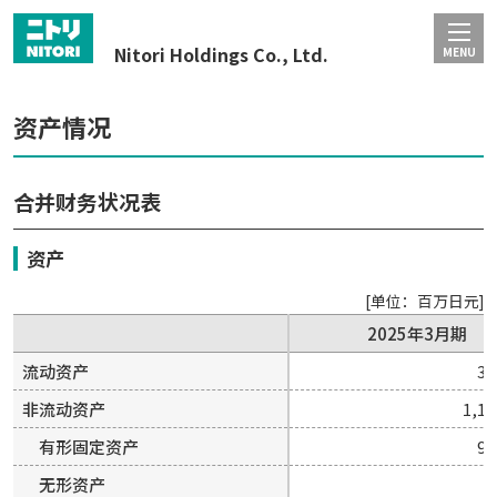
Nitori Holdings Co., Ltd.
MENU
资产情况
合并财务状况表
资产
[单位：百万日元]
2025年3月期
2025年3月期
流动资产
流动资产
36
36
非流动资产
非流动资产
1,16
1,16
有形固定资产
有形固定资产
90
90
无形资产
无形资产