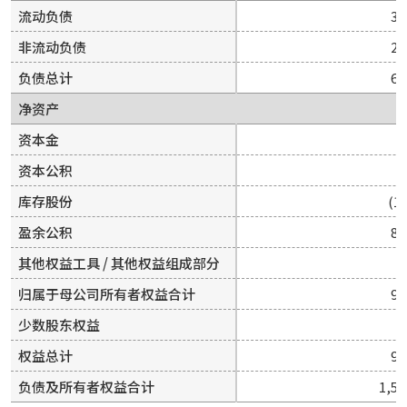
流动负债
流动负债
35
35
非流动负债
非流动负债
27
27
负债总计
负债总计
62
62
净资产
净资产
资本金
资本金
1
1
资本公积
资本公积
3
3
库存股份
库存股份
(10
(10
盈余公积
盈余公积
86
86
其他权益工具 / 其他权益组成部分
其他权益工具 / 其他权益组成部分
1
1
归属于母公司所有者权益合计
归属于母公司所有者权益合计
90
90
少数股东权益
少数股东权益
权益总计
权益总计
90
90
负债及所有者权益合计
负债及所有者权益合计
1,52
1,52