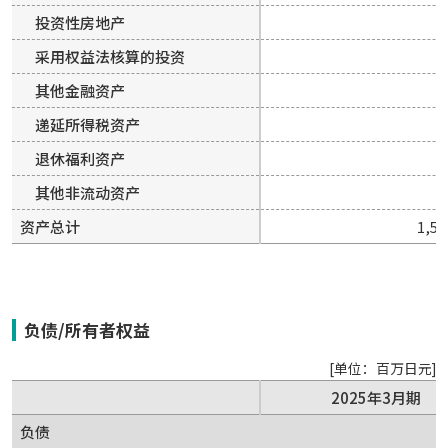
投资性房地产
投资性房地产
9
9
采用权益法核算的投资
采用权益法核算的投资
2
2
其他金融资产
其他金融资产
7
7
递延所得税资产
递延所得税资产
4
4
退休福利资产
退休福利资产
其他非流动资产
其他非流动资产
资产总计
资产总计
1,52
1,52
负债/所有者权益
[单位：百万日元]
2025年3月期
2025年3月期
负债
负债