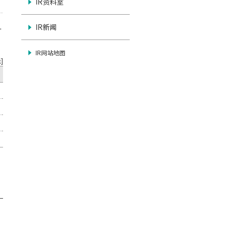
IR资料室
IR新闻
IR网站地图
]