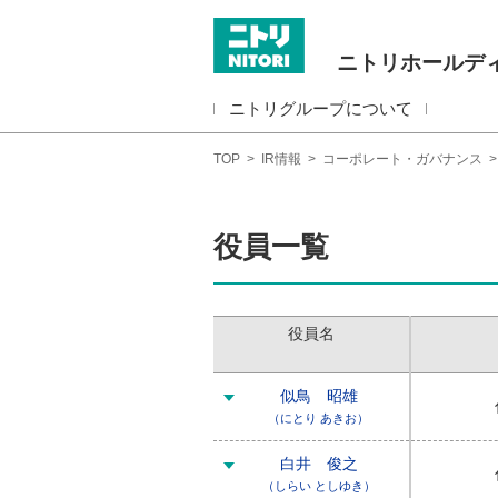
ニトリホールデ
ニトリグループについて
TOP
>
IR情報
>
コーポレート・ガバナンス
役員一覧
役員名
似鳥 昭雄
（にとり あきお）
白井 俊之
（しらい としゆき）