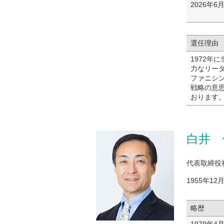
2026年6
選任理由
1972年
力なリー
ファニシ
戦略の意
おります
白井 
代表取締役
1955年12
略歴
1979年4