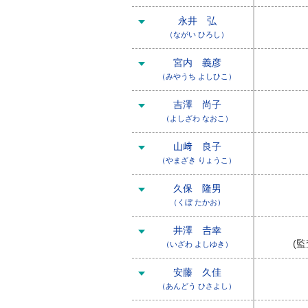
永井 弘
（ながい ひろし）
宮内 義彦
（みやうち よしひこ）
吉澤 尚子
（よしざわ なおこ）
山﨑 良子
（やまざき りょうこ）
久保 隆男
（くぼ たかお）
井澤 𠮷幸
(監
（いざわ よしゆき）
安藤 久佳
（あんどう ひさよし）