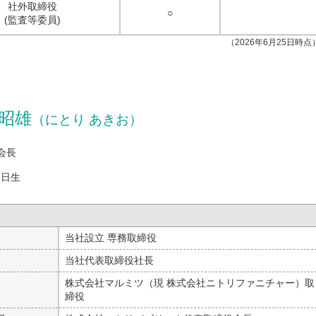
社外取締役
○
(監査等委員)
（2026年6月25日時点
昭雄
（にとり あきお）
会長
5日生
月
当社設立 専務取締役
月
当社代表取締役社長
月
株式会社マルミツ（現 株式会社ニトリファニチャー）取
締役