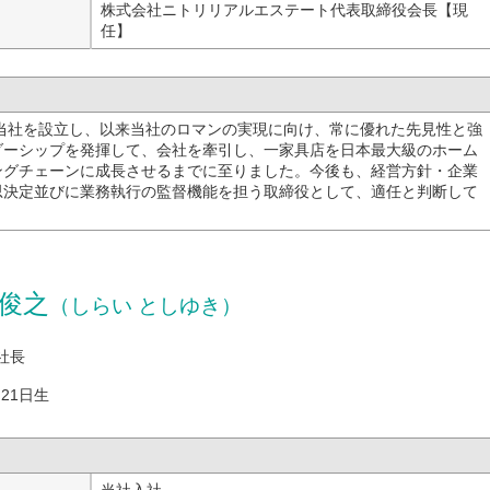
月
株式会社ニトリリアルエステート代表取締役会長【現
任】
に当社を設立し、以来当社のロマンの実現に向け、常に優れた先見性と強
ダーシップを発揮して、会社を牽引し、一家具店を日本最大級のホーム
ングチェーンに成長させるまでに至りました。今後も、経営方針・企業
思決定並びに業務執行の監督機能を担う取締役として、適任と判断して
。
俊之
（しらい としゆき）
社長
月21日生
月
当社入社