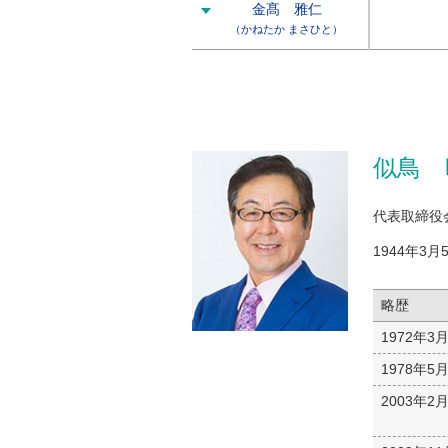
金髙 雅仁
（かねたか まさひと）
似鳥 
代表取締役
1944年3月
略歴
1972年3
1978年5
2003年2