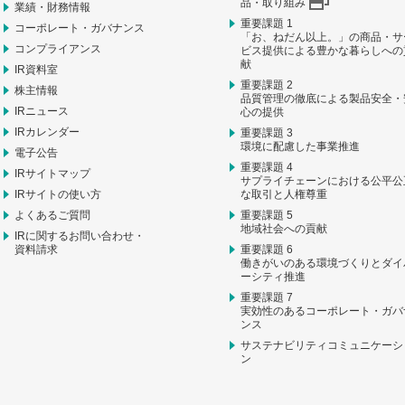
品・取り組み
業績・財務情報
重要課題 1
コーポレート・ガバナンス
「お、ねだん以上。」の商品・サ
コンプライアンス
ビス提供による豊かな暮らしへの
献
IR資料室
重要課題 2
株主情報
品質管理の徹底による製品安全・
IRニュース
心の提供
IRカレンダー
重要課題 3
環境に配慮した事業推進
電子公告
重要課題 4
IRサイトマップ
サプライチェーンにおける公平公
IRサイトの使い方
な取引と人権尊重
よくあるご質問
重要課題 5
地域社会への貢献
IRに関するお問い合わせ・
資料請求
重要課題 6
働きがいのある環境づくりとダイ
ーシティ推進
重要課題 7
実効性のあるコーポレート・ガバ
ンス
サステナビリティコミュニケーシ
ン