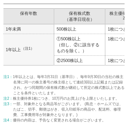
保有年数
保有年数
保有株式数
保有株式数
株主優待
株主優待
2
2
（基準日現在）
（基準日現在）
1年未満
1年未満
500株以上
500株以上
1枚につき
1枚につき
①500株以上
①500株以上
1枚につき
1枚につき
（但し、②に該当する
（但し、②に該当する
（注1）
（注1）
1年以上
1年以上
ものを除く。）
ものを除く。）
②2500株以上
②2500株以上
1枚につき
1枚につき
注1：
1年以上とは、毎年3月31日（基準日）、毎年9月30日の当社の株主
名簿に同一の株主番号の株主様として連続3回以上記載または記録
され、かつ同期間の保有株式数が継続して所定の株式数以上である
ことを条件といたします。
注2：
株主優待券1枚につき、10万円のお買上げを上限といたします。
注3：
一部、対象外となる商品等がございます。 (島忠・ホームズでは、
たばこ、切手、郵便はがき、収入印紙等の商品や、配送料、修理
費、工事費用等が対象外となります。)
注4：
優待の内容は、予告なく変更される場合がございます。