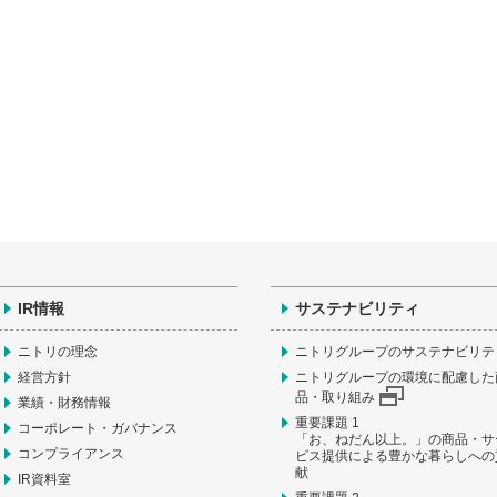
IR情報
サステナビリティ
ニトリの理念
ニトリグループのサステナビリテ
経営方針
ニトリグループの環境に配慮した
品・取り組み
業績・財務情報
重要課題 1
コーポレート・ガバナンス
「お、ねだん以上。」の商品・サ
コンプライアンス
ビス提供による豊かな暮らしへの
献
IR資料室