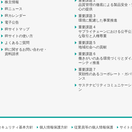
重要課題 2
株主情報
品質管理の徹底による製品安全・
IRニュース
心の提供
IRカレンダー
重要課題 3
環境に配慮した事業推進
電子公告
重要課題 4
IRサイトマップ
サプライチェーンにおける公平公
IRサイトの使い方
な取引と人権尊重
よくあるご質問
重要課題 5
地域社会への貢献
IRに関するお問い合わせ・
資料請求
重要課題 6
働きがいのある環境づくりとダイ
ーシティ推進
重要課題 7
実効性のあるコーポレート・ガバ
ンス
サステナビリティコミュニケーシ
ン
セキュリティ基本方針
個人情報保護方針
従業員等の個人情報保護
サイト