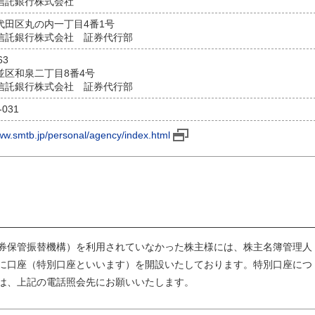
信託銀行株式会社
代田区丸の内一丁目4番1号
信託銀行株式会社 証券代行部
63
並区和泉二丁目8番4号
信託銀行株式会社 証券代行部
-031
www.smtb.jp/personal/agency/index.html
券保管振替機構）を利用されていなかった株主様には、株主名簿管理人
に口座（特別口座といいます）を開設いたしております。特別口座につ
は、上記の電話照会先にお願いいたします。