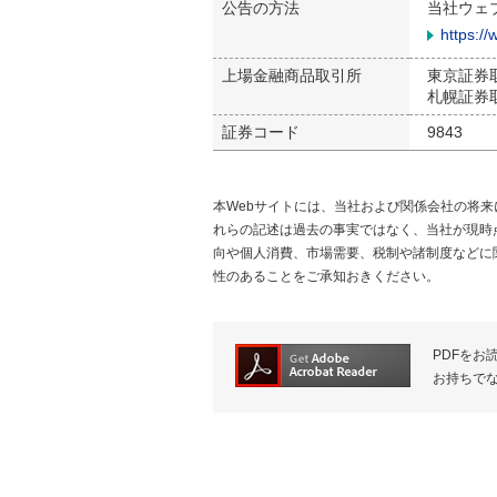
公告の方法
当社ウェ
https://
上場金融商品取引所
東京証券
札幌証券
証券コード
9843
本Webサイトには、当社および関係会社の将
れらの記述は過去の事実ではなく、当社が現時
向や個人消費、市場需要、税制や諸制度などに
性のあることをご承知おきください。
PDFをお読
お持ちで