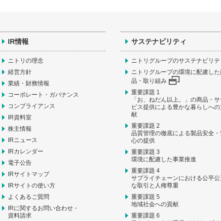
IR情報
サステナビリティ
ニトリの理念
ニトリグループのサステナビリテ
経営方針
ニトリグループの環境に配慮した
品・取り組み
業績・財務情報
重要課題 1
コーポレート・ガバナンス
「お、ねだん以上。」の商品・サ
コンプライアンス
ビス提供による豊かな暮らしへの
献
IR資料室
重要課題 2
株主情報
品質管理の徹底による製品安全・
IRニュース
心の提供
IRカレンダー
重要課題 3
環境に配慮した事業推進
電子公告
重要課題 4
IRサイトマップ
サプライチェーンにおける公平公
IRサイトの使い方
な取引と人権尊重
よくあるご質問
重要課題 5
地域社会への貢献
IRに関するお問い合わせ・
資料請求
重要課題 6