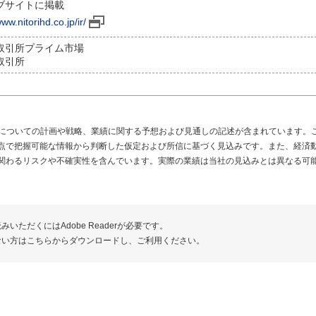
ブサイトに掲載
www.nitorihd.co.jp/ir/
取引所プライム市場
取引所
来についての計画や戦略、業績に関する予想および見通しの記述が含まれています。
点で把握可能な情報から判断した仮定および所信に基づく見込みです。また、経済
関わるリスクや不確実性を含んでいます。実際の業績は当社の見込みとは異なる可
みいただくにはAdobe Readerが必要です。
ない方はこちらからダウンロードし、ご利用ください。