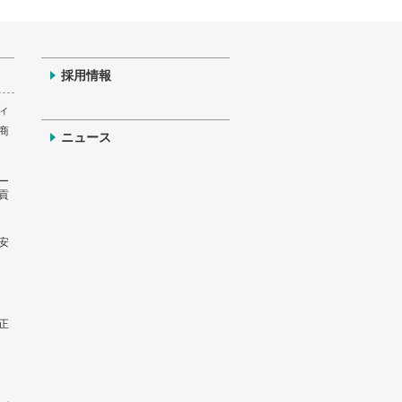
採用情報
ィ
商
ニュース
ー
貢
安
正