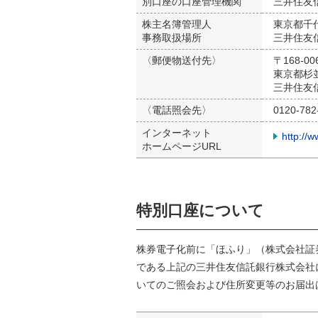
別口座の口座管理機関
三井住友
株主名簿管理人
東京都千
事務取扱場所
三井住友
〈郵便物送付先〉
〒168-00
東京都杉
三井住友
〈電話照会先〉
0120-782
インターネット
http://
ホームページURL
特別口座について
株券電子化前に「ほふり」（株式会社証
である上記の三井住友信託銀行株式会社
いてのご照会および住所変更等のお届出