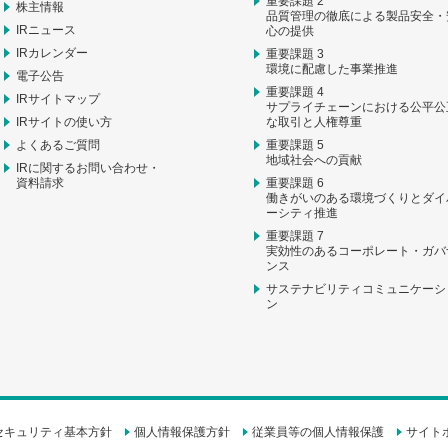
重要課題 2
株主情報
品質管理の徹底による製品安全・
IRニュース
心の提供
IRカレンダー
重要課題 3
環境に配慮した事業推進
電子公告
重要課題 4
IRサイトマップ
サプライチェーンにおける公平公
IRサイトの使い方
な取引と人権尊重
よくあるご質問
重要課題 5
地域社会への貢献
IRに関するお問い合わせ・
資料請求
重要課題 6
働きがいのある環境づくりとダイ
ーシティ推進
重要課題 7
実効性のあるコーポレート・ガバ
ンス
サステナビリティコミュニケーシ
ン
セキュリティ基本方針
個人情報保護方針
従業員等の個人情報保護
サイト