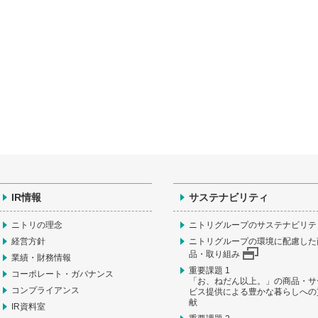
IR情報
サステナビリティ
ニトリの理念
ニトリグループのサステナビリテ
経営方針
ニトリグループの環境に配慮した
品・取り組み
業績・財務情報
重要課題 1
コーポレート・ガバナンス
「お、ねだん以上。」の商品・サ
コンプライアンス
ビス提供による豊かな暮らしへの
献
IR資料室